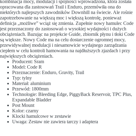
kombinacja mocy, modulacji i spójności wprowadzona, która została
opracowana dla zastosowań Trail i Enduro, przemówiła ona do
niektórych najlepszych zawodników Downhill na świecie. Ale rośnie
zapotrzebowanie na większą moc i większą kontrolę, ponieważ
definicja „możliwe” wciąż się zmienia. Zupełnie nowy hamulec Code
jest przeznaczony do zastosowań o wysokiej wydajności i dużych
obciążeniach. Bazując na projekcie Guide, zbiornik płynu i tłoki Code
są większe. Nowy Code ma na celu dostarczenie ogromnej mocy,
przewidywalnej modulacji i niesamowicie wydajnego zarządzania
ciepłem w celu kontroli hamowania na najdłuższych zjazdach i przy
największych obciążeniach.
Producent: Sram
Model: Code R
Przeznaczenie: Enduro, Gravity, Trail
Typ: tylny
Materiał: aluminium
Przewód: 1800mm
Technologie: Bleeding Edge, PiggyBack Reservoir, TPC Plus,
Expandable Bladder
Post Mount
Kolor: czarny
Klocki hamulcowe w zestawie
Uwaga: Zestaw nie zawiera tarczy i adaptera