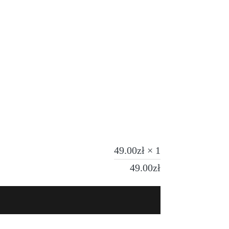
49.00
zł
× 1
49.00
zł