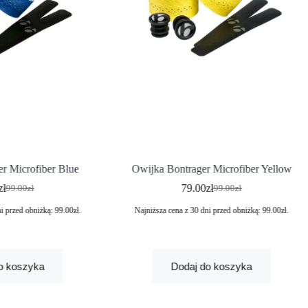
r Microfiber Blue
Owijka Bontrager Microfiber Yellow
zł
79.00
zł
99.00
zł
99.00
zł
ni przed obniżką:
99.00
zł
.
Najniższa cena z 30 dni przed obniżką:
99.00
zł
.
o koszyka
Dodaj do koszyka