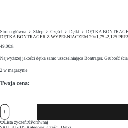
Strona główna
Sklep
Części
Dętki
DĘTKA BONTRAGER 
DĘTKA BONTRAGER Z WYPEŁNIACZEM 29×1,75 -2,125 PRE
49.00
zł
Najwyższej jakości dętka samo uszczelniająca Bontrager. Grubość śc
2 w magazynie
Twoja cena:
Lista życzeń
Porównaj
SKU:
417035
Kategorie:
Części
,
Dętki