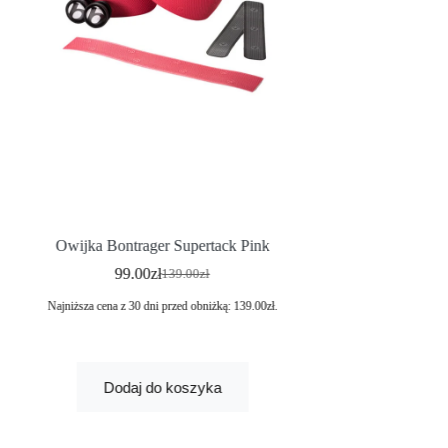
DĘTKA BONT
Owijka Bontrager Supertack Pink
700x28c – 32c, 
99.00
zł
139.00
zł
Najniższa cena z 30 dni przed obniżką:
139.00
zł
.
Dodaj
Dodaj do koszyka