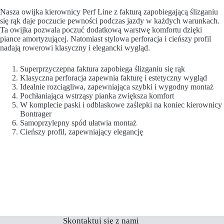
Nasza owijka kierownicy Perf Line z fakturą zapobiegającą ślizganiu
się rąk daje poczucie pewności podczas jazdy w każdych warunkach.
Ta owijka pozwala poczuć dodatkową warstwę komfortu dzięki
piance amortyzującej. Natomiast stylowa perforacja i cieńszy profil
nadają rowerowi klasyczny i elegancki wygląd.
Superprzyczepna faktura zapobiega ślizganiu się rąk
Klasyczna perforacja zapewnia fakturę i estetyczny wygląd
Idealnie rozciągliwa, zapewniająca szybki i wygodny montaż
Pochłaniająca wstrząsy pianka zwiększa komfort
W komplecie paski i odblaskowe zaślepki na koniec kierownicy
Bontrager
Samoprzylepny spód ułatwia montaż
Cieńszy profil, zapewniający elegancję
Skontaktuj się z nami