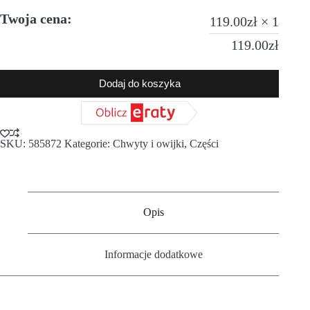
Twoja cena:
119.00
zł
× 1
119.00
zł
Dodaj do koszyka
SKU:
585872
Kategorie:
Chwyty i owijki
,
Części
Opis
Informacje dodatkowe