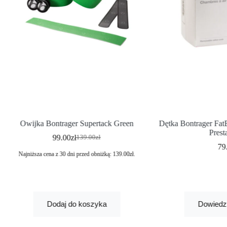
Owijka Bontrager Supertack Green
Dętka Bontrager Fat
Pres
99.00
zł
139.00
zł
79
Najniższa cena z 30 dni przed obniżką:
139.00
zł
.
Dodaj do koszyka
Dowiedz 