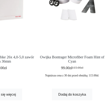
Bike 26x 4,0-5,0 zawór
Owijka Bontrager Microfiber Foam Hint of
ta 36mm
Cyan
.00
zł
99.00
zł
115.00
zł
Najniższa cena z 30 dni przed obniżką:
115.00
zł
.
się więcej
Dodaj do koszyka