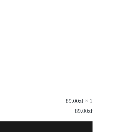
89.00
zł
× 1
89.00
zł