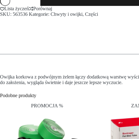
Lista życzeń
Porównaj
SKU:
563536
Kategorie:
Chwyty i owijki
,
Części
Owijka korkowa z podwójnym żelem łączy dodatkową warstwę wyścieła
do założenia, wygląda świetnie i daje jeszcze lepsze wyczucie.
Podobne produkty
PROMOCJA %
ZA