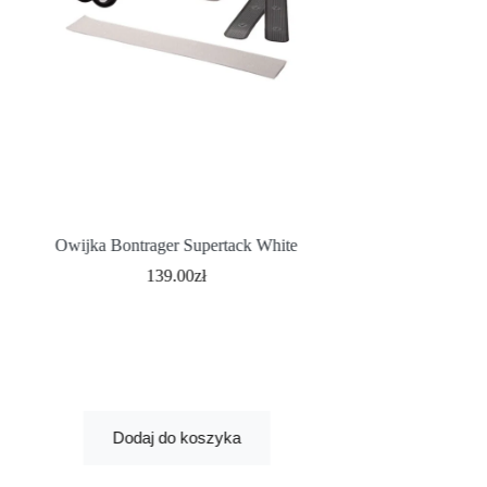
Owijka Bontrager Supertack White
Owijka Bontrager Mi
139.00
zł
75.
Najniższa cena z 30
Dodaj
Dodaj do koszyka