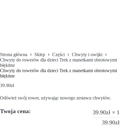
Strona główna
Sklep
Części
Chwyty i owijki
Chwyty do rowerów dla dzieci Trek z manetkami obrotowymi
błękitne
Chwyty do rowerów dla dzieci Trek z manetkami obrotowymi
błękitne
39.90
zł
Odśwież swój rower, używając nowego zestawu chwytów.
Twoja cena:
39.90
zł
× 1
39.90
zł