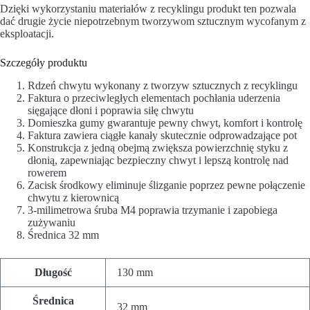
Dzięki wykorzystaniu materiałów z recyklingu produkt ten pozwala
dać drugie życie niepotrzebnym tworzywom sztucznym wycofanym z
eksploatacji.
Szczegóły produktu
Rdzeń chwytu wykonany z tworzyw sztucznych z recyklingu
Faktura o przeciwległych elementach pochłania uderzenia
sięgające dłoni i poprawia siłę chwytu
Domieszka gumy gwarantuje pewny chwyt, komfort i kontrolę
Faktura zawiera ciągłe kanały skutecznie odprowadzające pot
Konstrukcja z jedną obejmą zwiększa powierzchnię styku z
dłonią, zapewniając bezpieczny chwyt i lepszą kontrolę nad
rowerem
Zacisk środkowy eliminuje ślizganie poprzez pewne połączenie
chwytu z kierownicą
3-milimetrowa śruba M4 poprawia trzymanie i zapobiega
zużywaniu
Średnica 32 mm
Długość
130 mm
Średnica
32 mm