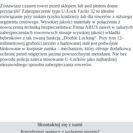
Zostawiasz czasem rower przed sklepem lub pod płotem domu
przyjaciół? Zabezpieczenie typu U-Lock Facilo 32 to idealne
rozwiązanie przy niskim ryzyku kradzieży lub dla rowerów z niższego
segmentu cenowego. Wysokiej jakości materiały w połączeniu z
nowoczesną techniką bezpieczeństwa: Firma ABUS nawet w tańszych
zabezpieczeniach rowerowych stosuje wysokiej jakości wkładki
bębenkowe z tak zwaną funkcją „Double Locking“. Przy tym 12-
milimetrowej grubości jarzmo z hartowanej stali jest podwójnie
blokowane w korpusie zamka – mechanizm, który oferuje dodatkową
ochronę przed odgięciem jarzma powszechnymi metodami. Nie bez
powodu policja zaleca stosowanie U-Locków jako najbardziej
niezawodnego sposobu zabezpieczania rowerów.
Skontaktuj się z nami
Potrzebujesz pomocy z wyborem sprzętu?