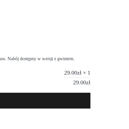
raw. Nabój dostępny w wersji z gwintem.
29.00
zł
× 1
29.00
zł