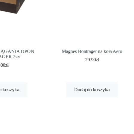
CIĄGANIA OPON
Magnes Bontrager na koła Aero
GER 2szt.
29.90
zł
.00
zł
o koszyka
Dodaj do koszyka