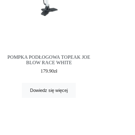
POMPKA PODŁOGOWA TOPEAK JOE
TOREBKA POD
BLOW RACE WHITE
WEDGE P
179.90
zł
Dowiedz się więcej
Dowied