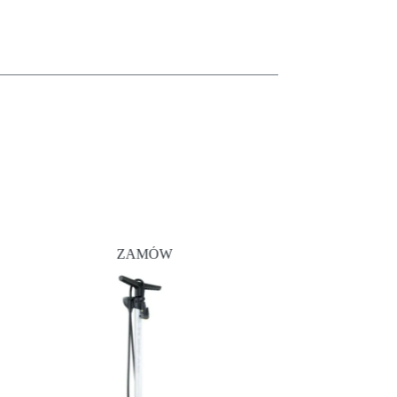
ZAMÓW
Z