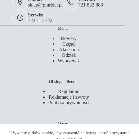
sklep@pmrider.pl
721 833 888
Serwis:
722 112 722
Menu
Rowery
Części
Akcesoria
Odzież
Wyprzedaż
Obsługa klienta
Regulamin
Reklamacje i zwroty
Polityka prywatności
O nas
Używamy plików cookie, aby zapewnić najlepszą jakość korzystania
Kontakt
Serwis
z naszej strony.