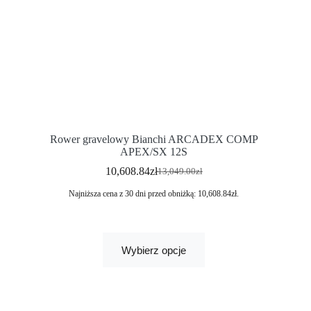
Rower gravelowy Bianchi ARCADEX COMP
APEX/SX 12S
10,608.84
zł
13,049.00
zł
Najniższa cena z 30 dni przed obniżką:
10,608.84
zł
.
Wybierz opcje