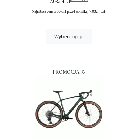
7,032.45
zł
8,650.00
zł
Najniższa cena z 30 dni przed obniżką:
7,032.45
zł
.
Wybierz opcje
PROMOCJA %