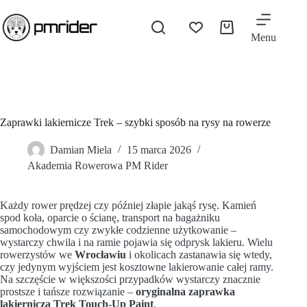
Przejdź
do
treści
Koszyk
Menu
Zaprawki lakiernicze Trek – szybki sposób na rysy na rowerze
Damian Miela
15 marca 2026
Akademia Rowerowa PM Rider
Każdy rower prędzej czy później złapie jakąś rysę. Kamień
spod koła, oparcie o ścianę, transport na bagażniku
samochodowym czy zwykłe codzienne użytkowanie –
wystarczy chwila i na ramie pojawia się odprysk lakieru. Wielu
rowerzystów we
Wrocławiu
i okolicach zastanawia się wtedy,
czy jedynym wyjściem jest kosztowne lakierowanie całej ramy.
Na szczęście w większości przypadków wystarczy znacznie
prostsze i tańsze rozwiązanie –
oryginalna zaprawka
lakiernicza Trek Touch-Up Paint
.