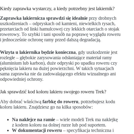
Kiedy zaprawka wystarczy, a kiedy potrzebny jest lakiernik?
Zaprawka lakiernicza sprawdzi się idealnie
przy drobnych
uszkodzeniach – odpryskach od kamieni, niewielkich rysach,
przetarciach od linki hamulcowej czy lekkich otarciach o stojak
rowerowy. To szybki i tani sposób na poprawę wyglądu roweru
i jednocześnie ochronę ramy przed dalszą degradacją.
Wizyta u lakiernika będzie konieczna
, gdy uszkodzenie jest
rozległe – głębokie zarysowania odsłaniające materiał ramy
(aluminium lub karbon), duże odpryski po upadku roweru czy
pęknięcia lakieru na dużej powierzchni. W takich sytuacjach
sama zaprawka nie da zadowalającego efektu wizualnego ani
odpowiedniej ochrony.
Jak sprawdzić kod koloru lakieru swojego roweru Trek?
Aby dobrać właściwą
farbkę do roweru
, potrzebujesz kodu
koloru lakieru. Znajdziesz go na kilka sposobów:
Na naklejce na ramie
– wiele modeli Trek ma naklejkę
z kodem koloru na dolnej rurze lub pod suportem.
W dokumentacji roweru
– specyfikacja techniczna i