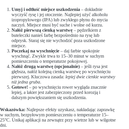
Umyj i odtłuść miejsce uszkodzenia
– dokładnie
wyczyść rysę i jej otoczenie. Najlepiej użyć alkoholu
izopropylowego (IPA) lub zwykłego płynu do mycia
naczyń. Miejsce musi być suche i wolne od kurzu.
Nałóż pierwszą cienką warstwę
– pędzelkiem z
buteleczki nanieś farbę bezpośrednio na rysę lub
odprysk. Staraj się nie wychodzić poza uszkodzone
miejsce.
Poczekaj na wyschnięcie
– daj farbie spokojnie
wyschnąć. Zwykle trwa to 15–30 minut w suchym
pomieszczeniu o temperaturze pokojowej.
Nałóż drugą warstwę (opcjonalnie)
– jeśli rysa jest
głębsza, nałóż kolejną cienką warstwę po wyschnięciu
pierwszej. Kluczowa zasada:
lepiej dwie cienkie warstwy
niż jedna gruba
.
Gotowe!
– po wyschnięciu rower wygląda znacznie
lepiej, a lakier jest zabezpieczony przed korozją i
dalszym powiększaniem się uszkodzenia.
Wskazówka:
Najlepsze efekty uzyskasz, nakładając zaprawkę
w suchym, bezpyłowym pomieszczeniu o temperaturze 15–
25°C. Unikaj aplikacji na zewnątrz przy wietrze lub w wilgotne
dni.