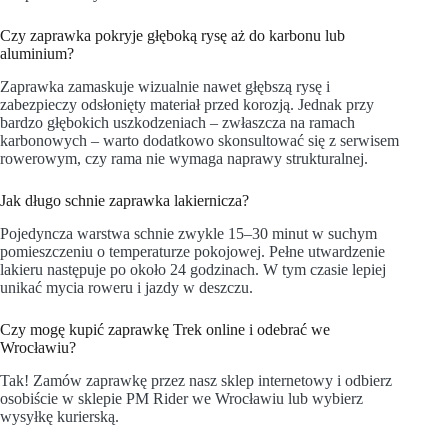
Czy zaprawka pokryje głęboką rysę aż do karbonu lub
aluminium?
Zaprawka zamaskuje wizualnie nawet głębszą rysę i
zabezpieczy odsłonięty materiał przed korozją. Jednak przy
bardzo głębokich uszkodzeniach – zwłaszcza na ramach
karbonowych – warto dodatkowo skonsultować się z serwisem
rowerowym, czy rama nie wymaga naprawy strukturalnej.
Jak długo schnie zaprawka lakiernicza?
Pojedyncza warstwa schnie zwykle 15–30 minut w suchym
pomieszczeniu o temperaturze pokojowej. Pełne utwardzenie
lakieru następuje po około 24 godzinach. W tym czasie lepiej
unikać mycia roweru i jazdy w deszczu.
Czy mogę kupić zaprawkę Trek online i odebrać we
Wrocławiu?
Tak! Zamów zaprawkę przez nasz
sklep internetowy
i odbierz
osobiście w sklepie PM Rider we Wrocławiu lub wybierz
wysyłkę kurierską.