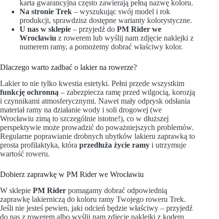
karta gwarancyjna często zawierają pełną nazwę koloru.
Na stronie Trek
– wyszukując swój model i rok
produkcji, sprawdzisz dostępne warianty kolorystyczne.
U nas w sklepie
– przyjedź do
PM Rider we
Wrocławiu
z rowerem lub wyślij nam zdjęcie naklejki z
numerem ramy, a pomożemy dobrać właściwy kolor.
Dlaczego warto zadbać o lakier na rowerze?
Lakier to nie tylko kwestia estetyki. Pełni przede wszystkim
funkcję ochronną
– zabezpiecza ramę przed wilgocią, korozją
i czynnikami atmosferycznymi. Nawet mały odprysk odsłania
materiał ramy na działanie wody i soli drogowej (we
Wrocławiu zimą to szczególnie istotne!), co w dłuższej
perspektywie może prowadzić do poważniejszych problemów.
Regularne poprawianie drobnych ubytków lakieru zaprawką to
prosta profilaktyka, która
przedłuża życie ramy
i utrzymuje
wartość roweru.
Dobierz zaprawkę w PM Rider we Wrocławiu
W sklepie
PM Rider
pomagamy dobrać odpowiednią
zaprawkę lakierniczą do koloru ramy Twojego roweru Trek.
Jeśli nie jesteś pewien, jaki odcień będzie właściwy – przyjedź
do nas z rowerem albo wyślij nam zdjęcie naklejki z kodem