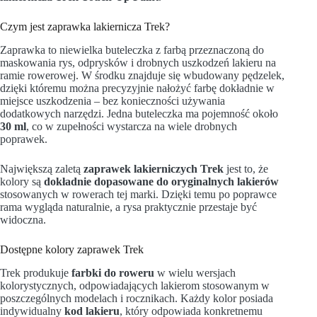
Czym jest zaprawka lakiernicza Trek?
Zaprawka to niewielka buteleczka z farbą przeznaczoną do
maskowania rys, odprysków i drobnych uszkodzeń lakieru na
ramie rowerowej. W środku znajduje się wbudowany pędzelek,
dzięki któremu można precyzyjnie nałożyć farbę dokładnie w
miejsce uszkodzenia – bez konieczności używania
dodatkowych narzędzi. Jedna buteleczka ma pojemność około
30 ml
, co w zupełności wystarcza na wiele drobnych
poprawek.
Największą zaletą
zaprawek lakierniczych Trek
jest to, że
kolory są
dokładnie dopasowane do oryginalnych lakierów
stosowanych w rowerach tej marki. Dzięki temu po poprawce
rama wygląda naturalnie, a rysa praktycznie przestaje być
widoczna.
Dostępne kolory zaprawek Trek
Trek produkuje
farbki do roweru
w wielu wersjach
kolorystycznych, odpowiadających lakierom stosowanym w
poszczególnych modelach i rocznikach. Każdy kolor posiada
indywidualny
kod lakieru
, który odpowiada konkretnemu