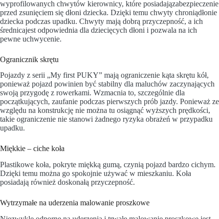
wyprofilowanych chwytów kierownicy, które posiadajązabezpieczenie
przed zsunięciem się dłoni dziecka. Dzięki temu chwyty chroniądłonie
dziecka podczas upadku. Chwyty mają dobrą przyczepność, a ich
średnicajest odpowiednia dla dziecięcych dłoni i pozwala na ich
pewne uchwycenie.
Ogranicznik skrętu
Pojazdy z serii „My first PUKY” mają ograniczenie kąta skrętu kół,
ponieważ pojazd powinien być stabilny dla maluchów zaczynających
swoją przygodę z rowerkami. Wzmacnia to, szczególnie dla
początkujących, zaufanie podczas pierwszych prób jazdy. Ponieważ ze
względu na konstrukcję nie można tu osiągnąć wyższych prędkości,
takie ograniczenie nie stanowi żadnego ryzyka obrażeń w przypadku
upadku.
Miękkie – ciche koła
Plastikowe koła, pokryte miękką gumą, czynią pojazd bardzo cichym.
Dzięki temu można go spokojnie używać w mieszkaniu. Koła
posiadają również doskonałą przyczepność.
Wytrzymałe na uderzenia malowanie proszkowe
Niezwykle odporne na uderzenia i trwałe malowanie proszkowe jest