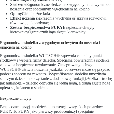
Siedzenie
Ergonomiczne siedzenie z wygodnym uchwytem do
noszenia oraz specjalnym wgłębieniem na kolano.
Opony
Cichobieżne koła
Effekt uczenia się
Przednia wychylna oś sprzyja rozwojowi
równowagi i koordynacji
Zestaw bezpieczeństwa PUKY
Bezpieczne chwyty
kierownicyOgranicznik kąta skrętu kierownicy
Ergonomiczne siodełko z wygodnym uchwytem do noszenia i
oparciem na kolano
Ergonomiczne siodełko WUTSCH® zapewnia centralny punkt
środkowy i wspiera ruchy dziecka. Specjalna powierzchnia siodełka
zapewnia bezpieczne użytkowanie. Zintegrowany uchwyt
WUTSCH® ułatwia noszenie jeździka, co zawsze może się przydać
podczas spaceru na zewnątrz. Wyprofilowane siodełko umożliwia
straszym dzieciom korzystanie z dodatkowej funkcji jeździka – trochę
jak hulajnoga – dziecko odpycha się jedną nogą, a drugą zgiętą nogą
opiera się kolanem o siodełko.
Bezpieczne chwyty
Bezpieczne i przyjaznedziecku, to esencja wszystkich pojazdów
PUKY. To PUKY jako pierwszy producentużył specjalnie