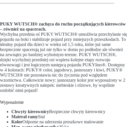
PUKY WUTSCH® zachęca do ruchu początkujących kierowców
– również na spacerach.
Wychylna przednia oś PUKY WUTSCH® umożliwia przechylanie się
pojazdu na boki i stabilizuje pojazd przy mniejszych przeszkodach. To
idealny pojazd dla dzieci w wieku od 1,5 roku, które już same
bezpiecznie spacerują już nie tylko w domu po podłodze ale również
na zewnątrz po bardziej wyboistym terenie. PUKY WUTSCH®,
dzięki wychylnej przedniej osi wspiera kolejne etapy rozwoju
równowagi i jest logicznym następcą pojazdu PUKYlino®. Dostępny
w 4 kolorach: PUKY® color, jagodowy, jasnoszary i kiwi, PUKY®
WUTSCH® nie pozostawia nic do życzenia pod względem
wzornictwa. Całkowicie nowy: jasnoszary kolor jest wyposażony w 2
zestawy kreatywnych nalepek: niebieskie i różowe, by wspólnie
ozdobić nimi pojazd!
Wyposażenie
Chwyty kierownicy
Bezpieczne chwyty kierownicy
Materał ramy
Stal
Kolor
Odporne na uderzenia proszkowe malowanie
Max. waga użytkownika
20 kg