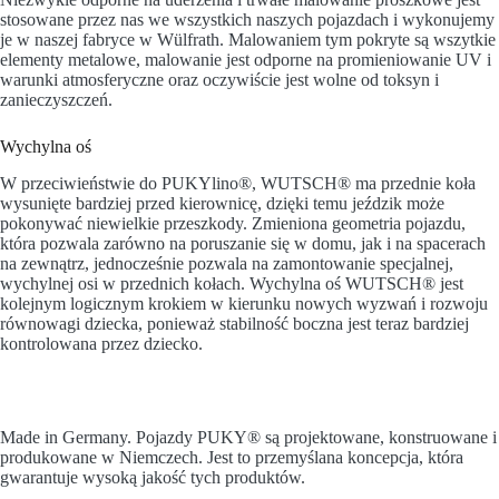
stosowane przez nas we wszystkich naszych pojazdach i wykonujemy
je w naszej fabryce w Wülfrath. Malowaniem tym pokryte są wszytkie
elementy metalowe, malowanie jest odporne na promieniowanie UV i
warunki atmosferyczne oraz oczywiście jest wolne od toksyn i
zanieczyszczeń.
Wychylna oś
W przeciwieństwie do PUKYlino®, WUTSCH® ma przednie koła
wysunięte bardziej przed kierownicę, dzięki temu jeździk może
pokonywać niewielkie przeszkody. Zmieniona geometria pojazdu,
która pozwala zarówno na poruszanie się w domu, jak i na spacerach
na zewnątrz, jednocześnie pozwala na zamontowanie specjalnej,
wychylnej osi w przednich kołach. Wychylna oś WUTSCH® jest
kolejnym logicznym krokiem w kierunku nowych wyzwań i rozwoju
równowagi dziecka, ponieważ stabilność boczna jest teraz bardziej
kontrolowana przez dziecko.
Made in Germany.
Pojazdy PUKY® są projektowane, konstruowane i
produkowane w Niemczech. Jest to przemyślana koncepcja, która
gwarantuje wysoką jakość tych produktów.