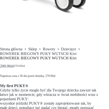
Strona główna
Sklep
Rowery
Dziecięce
ROWEREK BIEGOWY PUKY WUTSCH Kivi
ROWEREK BIEGOWY PUKY WUTSCH Kivi
200.00
zł
279.00
zł
Najniższa cena z 30 dni przed obniżką:
279.00
zł
.
My first PUKY®
Gdyby tylko życie mogło być dla Twojego dziecka zawsze tak
łatwe jak w momencie, gdy wkracza w świat mobilności wraz z
pojazdami PUKY:
wszystkie jeździki PUKY® zostały zaprojektowane tak, by
małe dzieci, potrafiące już siadać czy biegać, mogły poruszać