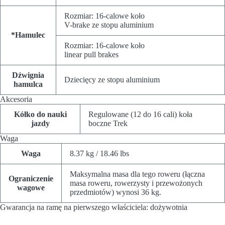
Rozmiar:
16-calowe koło
V-brake ze stopu aluminium
*Hamulec
Rozmiar:
16-calowe koło
linear pull brakes
Dźwignia
Dziecięcy ze stopu aluminium
hamulca
Akcesoria
Kółko do nauki
Regulowane (12 do 16 cali) koła
jazdy
boczne Trek
Waga
Waga
8.37 kg / 18.46 lbs
Maksymalna masa dla tego roweru (łączna
Ograniczenie
masa roweru, rowerzysty i przewożonych
wagowe
przedmiotów) wynosi 36 kg.
Gwarancja na ramę na pierwszego właściciela: dożywotnia