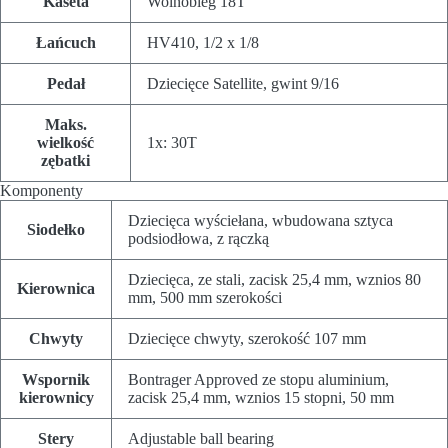
Kaseta
Wolnobieg 18T
Łańcuch
HV410, 1/2 x 1/8
Pedał
Dziecięce Satellite, gwint 9/16
Maks.
wielkość
1x: 30T
zębatki
Komponenty
Dziecięca wyściełana, wbudowana sztyca
Siodełko
podsiodłowa, z rączką
Dziecięca, ze stali, zacisk 25,4 mm, wznios 80
Kierownica
mm, 500 mm szerokości
Chwyty
Dziecięce chwyty, szerokość 107 mm
Wspornik
Bontrager Approved ze stopu aluminium,
kierownicy
zacisk 25,4 mm, wznios 15 stopni, 50 mm
Stery
Adjustable ball bearing