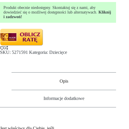
Produkt obecnie niedostępny. Skontaktuj się z nami, aby
dowiedzieć się o możliwej dostępności lub alternatywach.
Kliknij
i zadzwoń!
SKU:
5271591
Kategoria:
Dziecięce
Opis
Informacje dodatkowe
Jest właściwy dla Ciebie, jeśli…