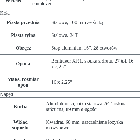
Widelec
cantilever
Koła
Piasta przednia
Stalowa, 100 mm ze śrubą
Piasta tylna
Stalowa, 24T
Obręcz
Stop aluminium 16”, 28 otworów
Bontrager XR1, stopka z drutu, 27 tpi, 16
Opona
x 2,25”
Maks. rozmiar
16 x 2,25″
opon
Napęd
Aluminium, zębatka stalowa 26T, osłona
Korba
łańcucha, 89 mm długości
Wkład
Kwadrat, 68 mm, uszczelniane łożyska
suportu
maszynowe