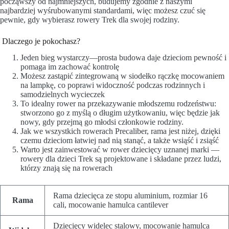
począwszy od najmniejszych, budujemy zgodnie z naszymi
najbardziej wyśrubowanymi standardami, więc możesz czuć się
pewnie, gdy wybierasz rowery Trek dla swojej rodziny.
Dlaczego je pokochasz?
Jeden bieg wystarczy—prosta budowa daje dzieciom pewność i
pomaga im zachować kontrolę
Możesz zastąpić zintegrowaną w siodełko rączkę mocowaniem
na lampkę, co poprawi widoczność podczas rodzinnych i
samodzielnych wycieczek
To idealny rower na przekazywanie młodszemu rodzeństwu:
stworzono go z myślą o długim użytkowaniu, więc będzie jak
nowy, gdy przejmą go młodsi członkowie rodziny.
Jak we wszystkich rowerach Precaliber, rama jest niżej, dzięki
czemu dzieciom łatwiej nad nią stanąć, a także wsiąść i zsiąść
Warto jest zainwestować w rower dziecięcy uznanej marki —
rowery dla dzieci Trek są projektowane i składane przez ludzi,
którzy znają się na rowerach
Rama dziecięca ze stopu aluminium, rozmiar 16
Rama
cali, mocowanie hamulca cantilever
Dziecięcy widelec stalowy, mocowanie hamulca