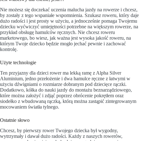
Nie możesz się doczekać uczenia malucha jazdy na rowerze i chcesz,
by zostały z tego wspaniałe wspomnienia. Szukasz roweru, który daje
dużo radości i jest prosty w użyciu, a jednocześnie pomaga Twojemu
dziecku wyćwiczyć umiejętności potrzebne na większym rowerze, na
przykład obsługę hamulców ręcznych. Nie chcesz roweru
marketowego, bo wiesz, jak ważna jest wysoka jakość roweru, na
którym Twoje dziecko będzie mogło jechać pewnie i zachować
kontrolę.
Użyte technologie
Ten przyjazny dla dzieci rower ma lekką ramę z Alpha Silver
Aluminium, jedno przełożenie i dwa hamulce ręczne z łatwymi w
użyciu dźwigniami o rozmiarze dobranym pod dziecięce rączki.
Dodatkowo, kółka do nauki jazdy do montażu beznarządziowego,
które można założyć i zdjąć poprzez obrócenie pokrętłem oraz
siodełko z wbudowaną rączką, którą można zastąpić zintegrowanym
mocowaniem światła tylnego.
Ostatnie słowo
Chcesz, by pierwszy rower Twojego dziecka był wygodny,
wytrzymały i dawał dużo radości. Każdy z naszych rowerów,