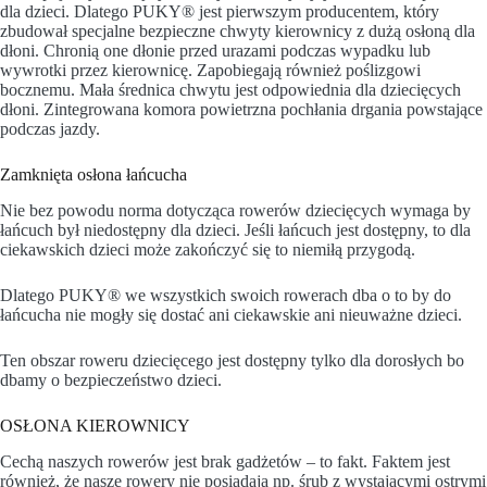
dla dzieci. Dlatego PUKY® jest pierwszym producentem, który
zbudował specjalne bezpieczne chwyty kierownicy z dużą osłoną dla
dłoni. Chronią one dłonie przed urazami podczas wypadku lub
wywrotki przez kierownicę. Zapobiegają również poślizgowi
bocznemu. Mała średnica chwytu jest odpowiednia dla dziecięcych
dłoni. Zintegrowana komora powietrzna pochłania drgania powstające
podczas jazdy.
Zamknięta osłona łańcucha
Nie bez powodu norma dotycząca rowerów dziecięcych wymaga by
łańcuch był niedostępny dla dzieci. Jeśli łańcuch jest dostępny, to dla
ciekawskich dzieci może zakończyć się to niemiłą przygodą.
Dlatego PUKY® we wszystkich swoich rowerach dba o to by do
łańcucha nie mogły się dostać ani ciekawskie ani nieuważne dzieci.
Ten obszar roweru dziecięcego jest dostępny tylko dla dorosłych bo
dbamy o bezpieczeństwo dzieci.
OSŁONA KIEROWNICY
Cechą naszych rowerów jest brak gadżetów – to fakt. Faktem jest
również, że nasze rowery nie posiadają np. śrub z wystającymi ostrymi