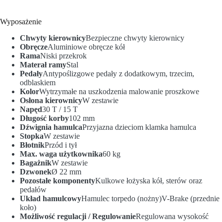
Wyposażenie
Chwyty kierownicy
Bezpieczne chwyty kierownicy
Obręcze
Aluminiowe obręcze kół
Rama
Niski przekrok
Materał ramy
Stal
Pedały
Antypoślizgowe pedały z dodatkowym, trzecim,
odblaskiem
Kolor
Wytrzymałe na uszkodzenia malowanie proszkowe
Osłona kierownicy
W zestawie
Napęd
30 T / 15 T
Długość korby
102 mm
Dźwignia hamulca
Przyjazna dzieciom klamka hamulca
Stopka
W zestawie
Błotnik
Przód i tył
Max. waga użytkownika
60 kg
Bagażnik
W zestawie
Dzwonek
Ø 22 mm
Pozostałe komponenty
Kulkowe łożyska kół, sterów oraz
pedałów
Układ hamulcowy
Hamulec torpedo (nożny)V-Brake (przednie
koło)
Możliwość regulacji / Regulowanie
Regulowana wysokość