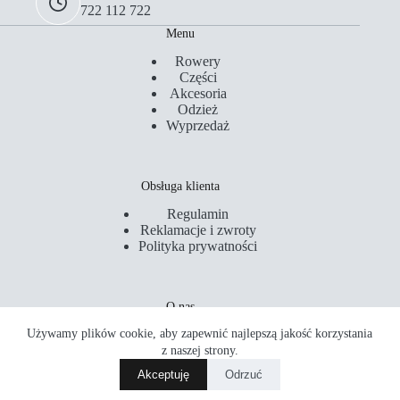
722 112 722
Menu
Rowery
Części
Akcesoria
Odzież
Wyprzedaż
Obsługa klienta
Regulamin
Reklamacje i zwroty
Polityka prywatności
O nas
Używamy plików cookie, aby zapewnić najlepszą jakość korzystania
Kontakt
Serwis
z naszej strony.
Sklepy
Akceptuję
Odrzuć
Akademia Rowerowa
Copyright © 2026 PM Rider