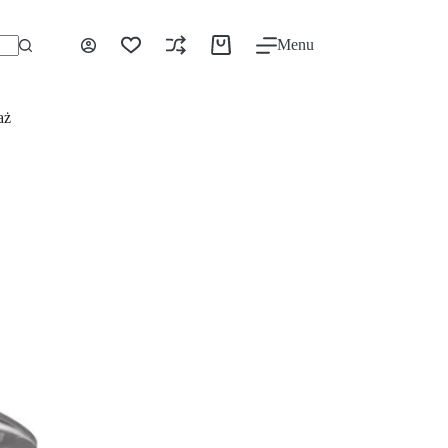
Menu
aż