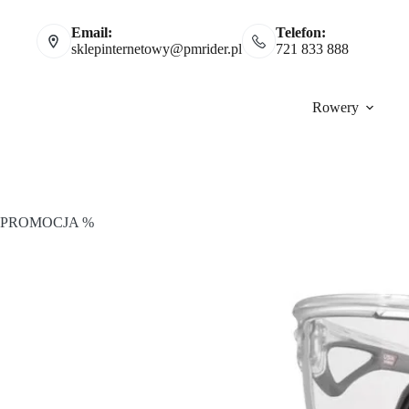
Email:
Telefon:
sklepinternetowy@pmrider.pl
721 833 888
Rowery
PROMOCJA %