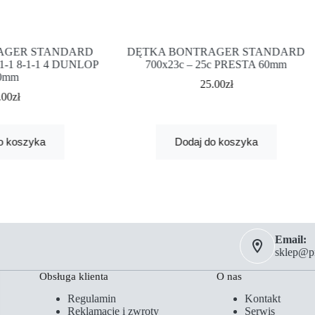
AGER STANDARD
DĘTKA BONTRAGER STANDARD
×1-1 8-1-1 4 DUNLOP
700x23c – 25c PRESTA 60mm
0mm
25.00
zł
.00
zł
o koszyka
Dodaj do koszyka
Email:
sklep@pm
Obsługa klienta
O nas
Regulamin
Kontakt
Reklamacje i zwroty
Serwis