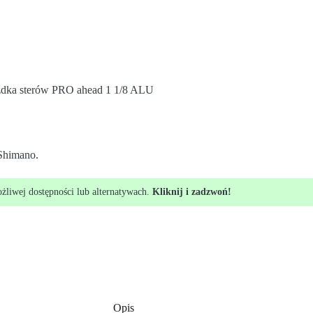
dka sterów PRO ahead 1 1/8 ALU
Shimano.
ożliwej dostępności lub alternatywach.
Kliknij i zadzwoń!
Opis