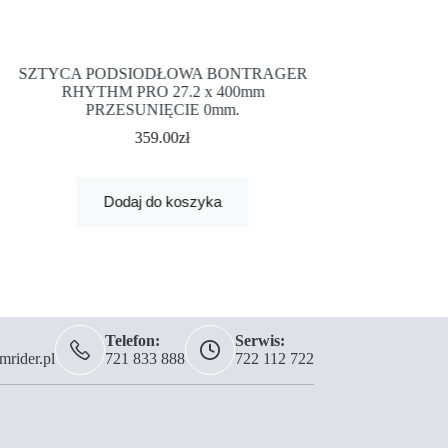
SZTYCA PODSIODŁOWA BONTRAGER
SZTYCA PODSI
RHYTHM PRO 27.2 x 400mm
RHYTHM PR
PRZESUNIĘCIE 0mm.
PRZESU
359.00
zł
3
Dodaj do koszyka
Dodaj
Telefon:
Serwis:
rider.pl
721 833 888
722 112 722