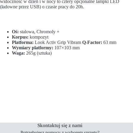
widoczność w dzień i w nocy to cztery opcjonalne lampki LED
(ładowne przez USB) o czasie pracy do 20h.
Oś:
stalowa, Chromoly +
Korpus:
kompozyt
Platforma:
Look Activ Grip Vibram
Q-Factor:
63 mm
Wymiary platformy:
107×103 mm
Waga:
265g (sztuka)
Skontaktuj się z nami
Potrzebujesz pomocy z wyborem sprzętu?