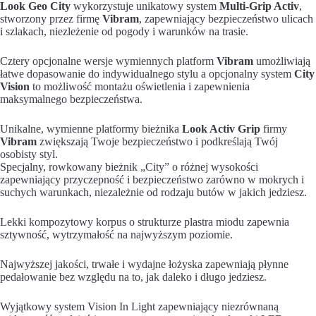
Look Geo City
wykorzystuje unikatowy system
Multi-Grip Activ
,
stworzony przez firmę
Vibram
, zapewniający bezpieczeństwo ulicach
i szlakach, niezleżenie od pogody i warunków na trasie.
Cztery opcjonalne wersje wymiennych platform
Vibram
umożliwiają
łatwe dopasowanie do indywidualnego stylu a opcjonalny system
City
Vision
to możliwość montażu oświetlenia i zapewnienia
maksymalnego bezpieczeństwa.
Unikalne, wymienne platformy bieżnika
Look Activ Grip
firmy
Vibram
zwiększają Twoje bezpieczeństwo i podkreślają Twój
osobisty styl.
Specjalny, rowkowany bieżnik „City” o różnej wysokości
zapewniający przyczepność i bezpieczeństwo zarówno w mokrych i
suchych warunkach, niezależnie od rodzaju butów w jakich jedziesz.
Lekki kompozytowy korpus o strukturze plastra miodu zapewnia
sztywność, wytrzymałość na najwyższym poziomie.
Najwyższej jakości, trwałe i wydajne łożyska zapewniają płynne
pedałowanie bez względu na to, jak daleko i długo jedziesz.
Wyjątkowy system Vision In Light zapewniający niezrównaną