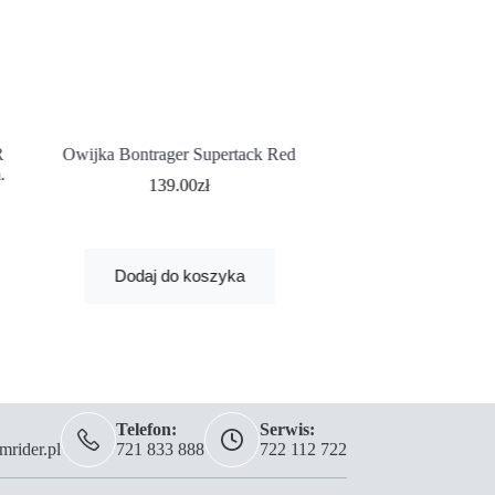
R
Owijka Bontrager Supertack Red
.
Owijka Bontra
139.00
zł
99.0
Najniższa cena z 30 
Dodaj do koszyka
Dodaj
Telefon:
Serwis:
rider.pl
721 833 888
722 112 722