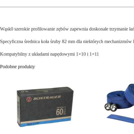
Wąsk0 szerokie profilowanie zębów zapewnia doskonałe trzymanie ła
Specyficzna średnica koła śruby 82 mm dla niektórych mechanizm
Kompatybilny z układami napędowymi 1×10 i 1×11
Podobne produkty