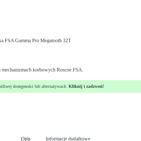
ka FSA Gamma Pro Megatooth 32T
nych mechanizmach korbowych Roscoe FSA.
ożliwej dostępności lub alternatywach.
Kliknij i zadzwoń!
Opis
Informacje dodatkowe