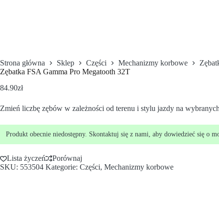
Strona główna
Sklep
Części
Mechanizmy korbowe
Zębat
Zębatka FSA Gamma Pro Megatooth 32T
84.90
zł
Zmień liczbę zębów w zależności od terenu i stylu jazdy na wybra
Produkt obecnie niedostępny. Skontaktuj się z nami, aby dowiedzieć się o m
Lista życzeń
Porównaj
SKU:
553504
Kategorie:
Części
,
Mechanizmy korbowe