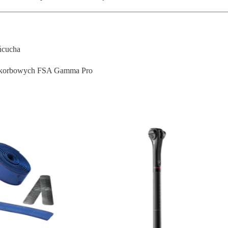
ńcucha
ów korbowych FSA Gamma Pro