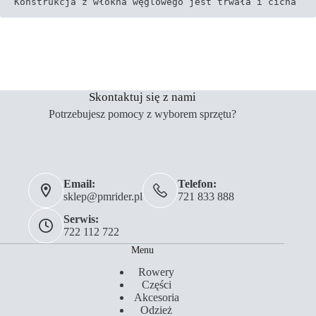
Konstrukcja z włókna węglowego jest trwała i cicha
Skontaktuj się z nami
Potrzebujesz pomocy z wyborem sprzętu?
Email:
Telefon:
sklep@pmrider.pl
721 833 888
Serwis:
722 112 722
Menu
Rowery
Części
Akcesoria
Odzież