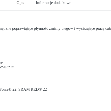
Opis
Informacje dodatkowe
trzne poprawiające płynność zmiany biegów i wyciszające pracę cał
ne
llowPin™
 Force® 22, SRAM RED® 22