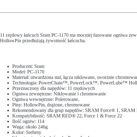
11 rzędowy łańcuch Sram PC-1170 ma mocniej fazowane ogniwa zewnę
HollowPin przedłużają żywotność łańcucha.
Producent: Sram
Model: PC-1170
Materiał: utwardzona stal, łącza niklowane, sworznie chromowa
Technologia: PowerChain™, PowerLock™, PowerLube™ Ho
Przeznaczony dla napędów: 11 rzędowych
Ogniwa zewnętrzne: Niklowanie i chromowanie
Ogniwa wewnętrzne: Polerowane,
Piny: HollowPin, drążone, chromowane
Rekomendowany dla grup napędów: SRAM Force® 1, SRAM
Kompatybilność: SRAM RED® 22, Force 1 & Force 22
Ilość ogniw: 114
Waga: około 246g
Kolor: Srebrny