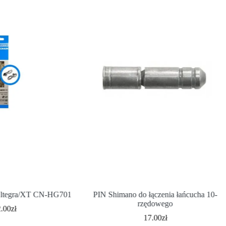
Ultegra/XT CN-HG701
PIN Shimano do łączenia łańcucha 10-
rzędowego
2.00
zł
17.00
zł