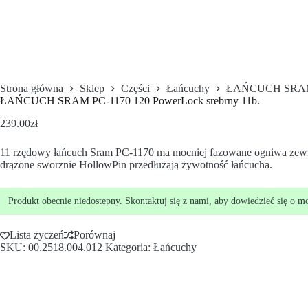
Strona główna
Sklep
Części
Łańcuchy
ŁAŃCUCH SRAM P
ŁAŃCUCH SRAM PC-1170 120 PowerLock srebrny 11b.
239.00
zł
11 rzędowy łańcuch Sram PC-1170 ma mocniej fazowane ogniwa zewnę
drążone sworznie HollowPin przedłużają żywotność łańcucha.
Produkt obecnie niedostępny. Skontaktuj się z nami, aby dowiedzieć się o m
Lista życzeń
Porównaj
SKU:
00.2518.004.012
Kategoria:
Łańcuchy