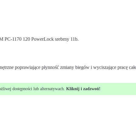
C-1170 120 PowerLock srebrny 11b.
trzne poprawiające płynność zmiany biegów i wyciszające pracę cał
ożliwej dostępności lub alternatywach.
Kliknij i zadzwoń!