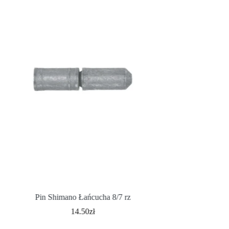
Pin Shimano Łańcucha 8/7 rz
Shimano Łańcuch
14.50
zł
1