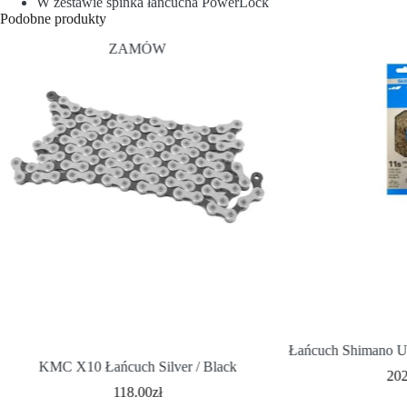
W zestawie spinka łańcucha PowerLock
Podobne produkty
ZAMÓW
Łańcuch Shimano 
KMC X10 Łańcuch Silver / Black
20
118.00
zł