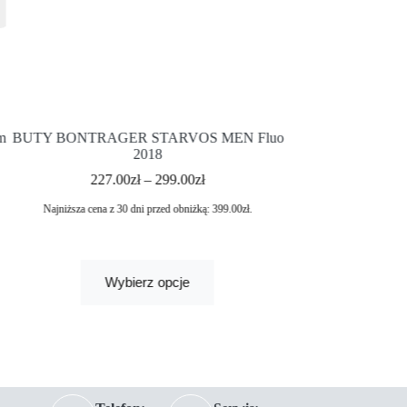
m
BUTY BONTRAGER STARVOS MEN Fluo
KURTKA BON
2018
SOFTSHEL
227.00
zł
–
299.00
zł
259.
Najniższa cena z 30 dni przed obniżką:
399.00
zł
.
Najniższa cena z 30 
Wybierz opcje
Wybi