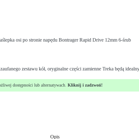
aślepka osi po stronie napędu Bontrager Rapid Drive 12mm 6-śrub
 zaufanego zestawu kół, oryginalne części zamienne Treka będą idea
ożliwej dostępności lub alternatywach.
Kliknij i zadzwoń!
Opis