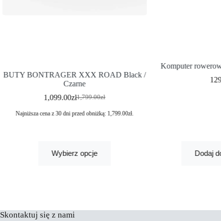
Komputer rowerow
BUTY BONTRAGER XXX ROAD Black /
12
Czarne
1,099.00
zł
1,799.00
zł
Najniższa cena z 30 dni przed obniżką:
1,799.00
zł
.
Wybierz opcje
Dodaj d
Skontaktuj się z nami