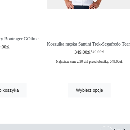
y Bontrager GOtime
Koszulka męska Santini Trek-Segafredo Tea
9.00
zł
349.00
zł
549.00
zł
Najniższa cena z 30 dni przed obniżką:
549.00
zł
.
o koszyka
Wybierz opcje