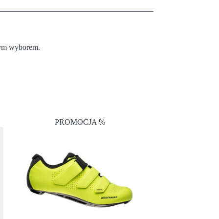
lnym wyborem.
PROMOCJA %
PRO