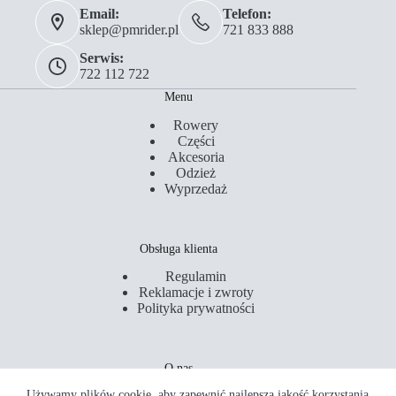
Email:
Telefon:
sklep@pmrider.pl
721 833 888
Serwis:
722 112 722
Menu
Rowery
Części
Akcesoria
Odzież
Wyprzedaż
Obsługa klienta
Regulamin
Reklamacje i zwroty
Polityka prywatności
O nas
Używamy plików cookie, aby zapewnić najlepszą jakość korzystania
Kontakt