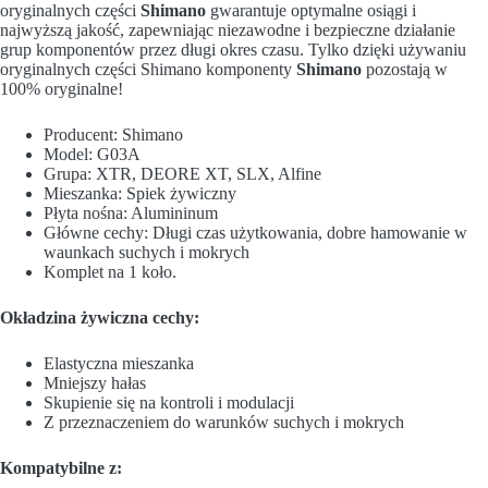
oryginalnych części
Shimano
gwarantuje optymalne osiągi i
najwyższą jakość, zapewniając niezawodne i bezpieczne działanie
grup komponentów przez długi okres czasu. Tylko dzięki używaniu
oryginalnych części Shimano komponenty
Shimano
pozostają w
100% oryginalne!
Producent: Shimano
Model: G03A
Grupa: XTR, DEORE XT, SLX, Alfine
Mieszanka: Spiek żywiczny
Płyta nośna: Alumininum
Główne cechy: Długi czas użytkowania, dobre hamowanie w
waunkach suchych i mokrych
Komplet na 1 koło.
Okładzina żywiczna cechy:
Elastyczna mieszanka
Mniejszy hałas
Skupienie się na kontroli i modulacji
Z przeznaczeniem do warunków suchych i mokrych
Kompatybilne z: