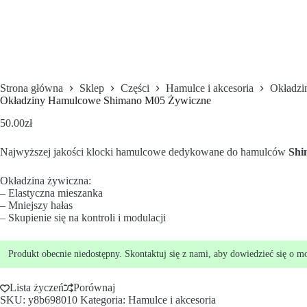
Strona główna
Sklep
Części
Hamulce i akcesoria
Okładzi
Okładziny Hamulcowe Shimano M05 Żywiczne
50.00
zł
Najwyższej jakości klocki hamulcowe dedykowane do hamulców
Shi
Okładzina żywiczna:
– Elastyczna mieszanka
– Mniejszy hałas
– Skupienie się na kontroli i modulacji
Produkt obecnie niedostępny. Skontaktuj się z nami, aby dowiedzieć się o m
Lista życzeń
Porównaj
SKU:
y8b698010
Kategoria:
Hamulce i akcesoria