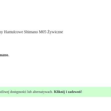
ny Hamulcowe Shimano M05 Żywiczne
mano
.
ożliwej dostępności lub alternatywach.
Kliknij i zadzwoń!