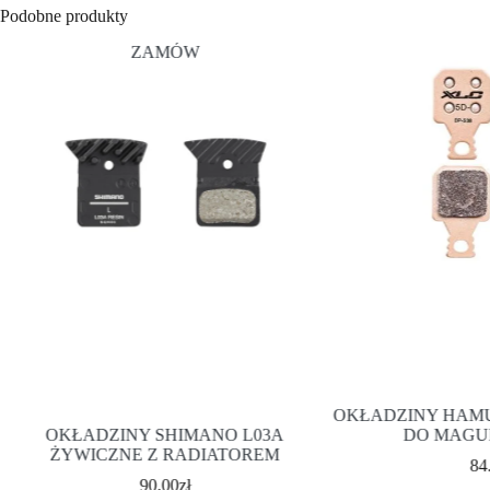
Podobne produkty
ZAMÓW
OKŁADZINY HAMU
OKŁADZINY SHIMANO L03A
DO MAGU
ŻYWICZNE Z RADIATOREM
84
90.00
zł