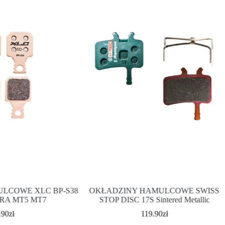
LCOWE XLC BP-S38
OKŁADZINY HAMULCOWE SWISS
RA MT5 MT7
STOP DISC 17S Sintered Metallic
.90
zł
119.90
zł