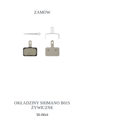
ZAMÓW
OKŁADZINY
OKŁADZINY SHIMANO B01S
METALICZN
ŻYWICZNE
1
30.00
zł