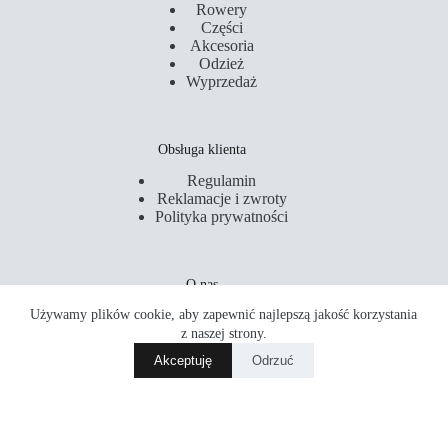
Rowery
Części
Akcesoria
Odzież
Wyprzedaż
Obsługa klienta
Regulamin
Reklamacje i zwroty
Polityka prywatności
O nas
Używamy plików cookie, aby zapewnić najlepszą jakość korzystania
Kontakt
Serwis
z naszej strony.
Sklepy
Akceptuję
Odrzuć
Akademia Rowerowa
Copyright © 2026 PM Rider