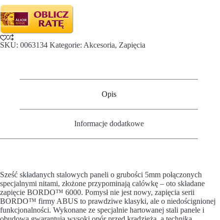
SKU:
0063134
Kategorie:
Akcesoria
,
Zapięcia
Opis
Informacje dodatkowe
Sześć składanych stalowych paneli o grubości 5mm połączonych
specjalnymi nitami, złożone przypominają calówkę – oto składane
zapięcie BORDO™ 6000. Pomysł nie jest nowy, zapięcia serii
BORDO™ firmy ABUS to prawdziwe klasyki, ale o niedoścignionej
funkcjonalności. Wykonane ze specjalnie hartowanej stali panele i
obudowa gwarantują wysoki opór przed kradzieżą, a technika