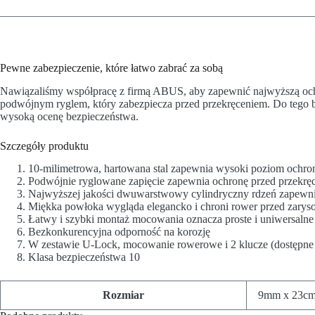
Pewne zabezpieczenie, które łatwo zabrać za sobą
Nawiązaliśmy współpracę z firmą ABUS, aby zapewnić najwyższą ochr
podwójnym ryglem, który zabezpiecza przed przekręceniem. Do tego 
wysoką ocenę bezpieczeństwa.
Szczegóły produktu
10-milimetrowa, hartowana stal zapewnia wysoki poziom ochr
Podwójnie ryglowane zapięcie zapewnia ochronę przed przekrę
Najwyższej jakości dwuwarstwowy cylindryczny rdzeń zapewn
Miękka powłoka wygląda elegancko i chroni rower przed zary
Łatwy i szybki montaż mocowania oznacza proste i uniwersaln
Bezkonkurencyjna odporność na korozję
W zestawie U-Lock, mocowanie rowerowe i 2 klucze (dostępne
Klasa bezpieczeństwa 10
Rozmiar
9mm x 23cm 