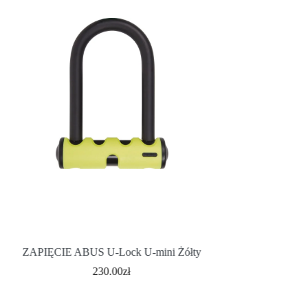
ZAPIĘCIE ABUS U-Lock U-mini Żółty
ZAPIĘCIE ABUS U
150HB140
230.00
zł
1