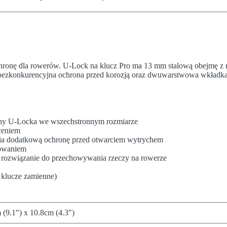
onę dla rowerów. U-Lock na klucz Pro ma 13 mm stalową obejmę z mię
bezkonkurencyjna ochrona przed korozją oraz dwuwarstwowa wkładka d
ony U-Locka we wszechstronnym rozmiarze
ceniem
ia dodatkową ochronę przed otwarciem wytrychem
sowaniem
e rozwiązanie do przechowywania rzeczy na rowerze
 klucze zamienne)
(9.1″) x 10.8cm (4.3″)