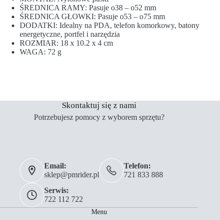
ŚREDNICA RAMY: Pasuje o38 – o52 mm
ŚREDNICA GŁOWKI: Pasuje o53 – o75 mm
DODATKI: Idealny na PDA, telefon komorkowy, batony
energetyczne, portfel i narzędzia
ROZMIAR: 18 x 10.2 x 4 cm
WAGA: 72 g
Skontaktuj się z nami
Potrzebujesz pomocy z wyborem sprzętu?
Email:
Telefon:
sklep@pmrider.pl
721 833 888
Serwis:
722 112 722
Menu