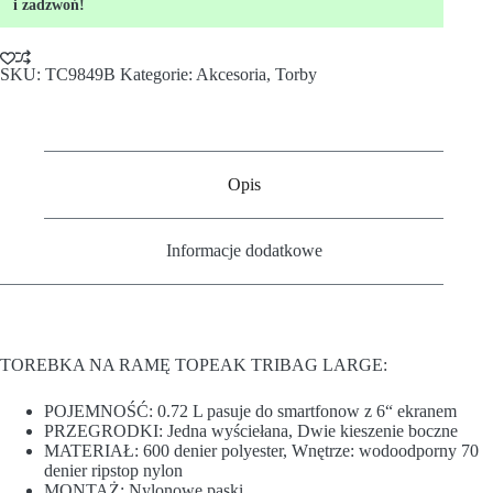
i zadzwoń!
SKU:
TC9849B
Kategorie:
Akcesoria
,
Torby
Opis
Informacje dodatkowe
TOREBKA NA RAMĘ TOPEAK TRIBAG LARGE:
POJEMNOŚĆ: 0.72 L pasuje do smartfonow z 6“ ekranem
PRZEGRODKI: Jedna wyściełana, Dwie kieszenie boczne
MATERIAŁ: 600 denier polyester, Wnętrze: wodoodporny 70
denier ripstop nylon
MONTAŻ: Nylonowe paski