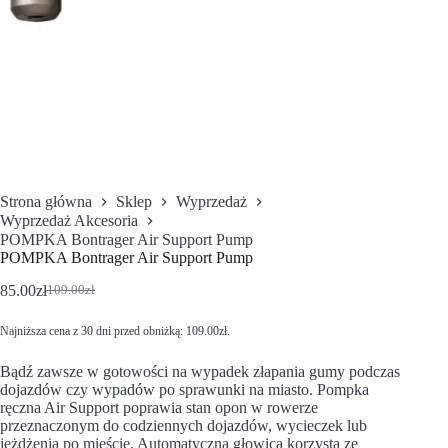
Strona główna
Sklep
Wyprzedaż
Wyprzedaż Akcesoria
POMPKA Bontrager Air Support Pump
POMPKA Bontrager Air Support Pump
85.00
zł
109.00
zł
Najniższa cena z 30 dni przed obniżką:
109.00
zł
.
Bądź zawsze w gotowości na wypadek złapania gumy podczas
dojazdów czy wypadów po sprawunki na miasto. Pompka
ręczna Air Support poprawia stan opon w rowerze
przeznaczonym do codziennych dojazdów, wycieczek lub
jeżdżenia po mieście. Automatyczna głowica korzysta ze