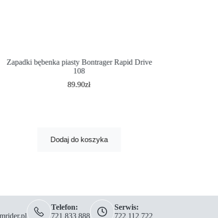
Zapadki bębenka piasty Bontrager Rapid Drive
108
Buty MTB Bontrag
89.90
zł
499.
Najniższa cena z 30 
Dodaj do koszyka
Wybi
Telefon:
Serwis:
rider.pl
721 833 888
722 112 722