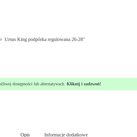
Ursus King podpórka regulowana 26-28″
ożliwej dostępności lub alternatywach.
Kliknij i zadzwoń!
Opis
Informacje dodatkowe