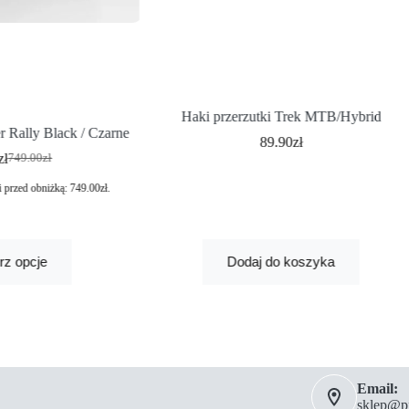
Haki przerzutki Trek MTB/Hybrid
 Rally Black / Czarne
89.90
zł
zł
749.00
zł
i przed obniżką:
749.00
zł
.
rz opcje
Dodaj do koszyka
Email:
sklep@pm