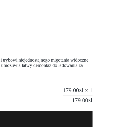
 i trybowi niejednostajnego migotania widoczne
t umożliwia łatwy demontaż do ładowania za
179.00
zł
× 1
179.00
zł