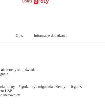
Opis
Informacje dodatkowe
 ale mocny snop światła
igania
ania nocny – 8 godz., tryb migotania dzienny – 10 godz.
icro USB
do kierownicy