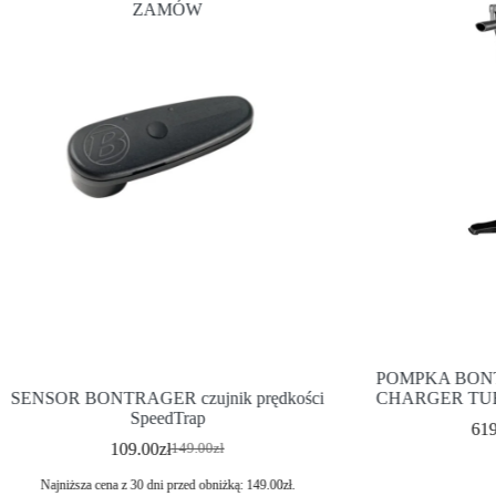
ZAMÓW
POMPKA BON
SENSOR BONTRAGER czujnik prędkości
CHARGER TU
SpeedTrap
61
109.00
zł
149.00
zł
Najniższa cena z 30 dni przed obniżką:
149.00
zł
.