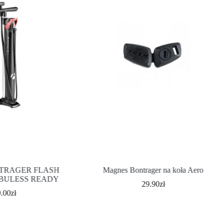
TRAGER FLASH
Magnes Bontrager na koła Aero
BULESS READY
29.90
zł
9.00
zł