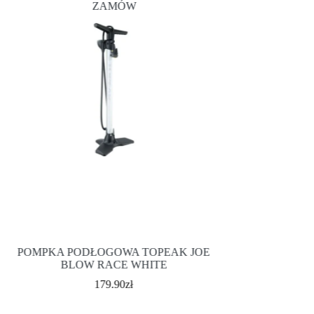
ZAMÓW
MULTI-TOOL TOP
POMPKA PODŁOGOWA TOPEAK JOE
C
BLOW RACE WHITE
179.90
zł