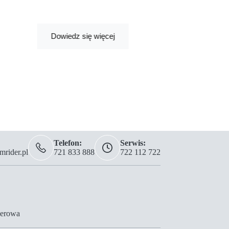
Dodaj
Dowiedz się więcej
Telefon:
Serwis:
rider.pl
721 833 888
722 112 722
erowa