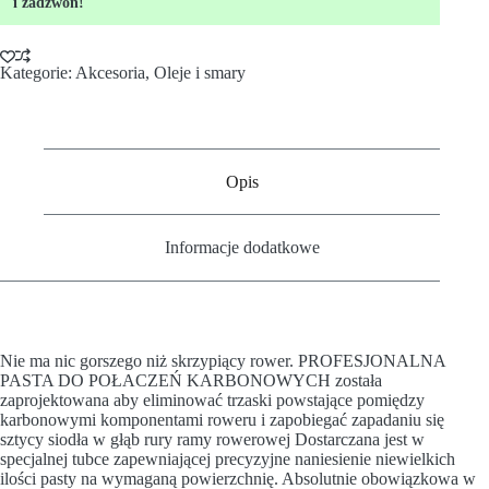
i zadzwoń!
Kategorie:
Akcesoria
,
Oleje i smary
Opis
Informacje dodatkowe
Nie ma nic gorszego niż skrzypiący rower. PROFESJONALNA
PASTA DO POŁACZEŃ KARBONOWYCH została
zaprojektowana aby eliminować trzaski powstające pomiędzy
karbonowymi komponentami roweru i zapobiegać zapadaniu się
sztycy siodła w głąb rury ramy rowerowej Dostarczana jest w
specjalnej tubce zapewniającej precyzyjne naniesienie niewielkich
ilości pasty na wymaganą powierzchnię. Absolutnie obowiązkowa w