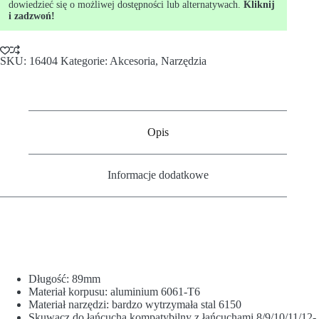
dowiedzieć się o możliwej dostępności lub alternatywach.
Kliknij
i zadzwoń!
SKU:
16404
Kategorie:
Akcesoria
,
Narzędzia
Opis
Informacje dodatkowe
Długość: 89mm
Materiał korpusu: aluminium 6061-T6
Materiał narzędzi: bardzo wytrzymała stal 6150
Skuwacz do łańcucha kompatybilny z łańcuchami 8/9/10/11/12-