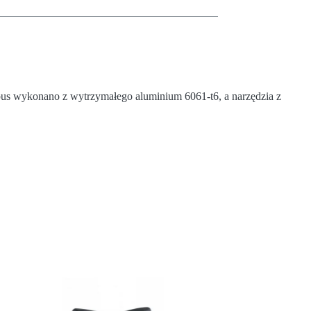
pus wykonano z wytrzymałego aluminium 6061-t6, a narzędzia z
PRO