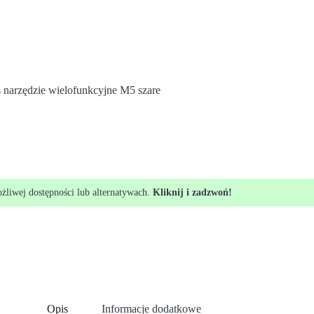
 narzędzie wielofunkcyjne M5 szare
ożliwej dostępności lub alternatywach.
Kliknij i zadzwoń!
Opis
Informacje dodatkowe