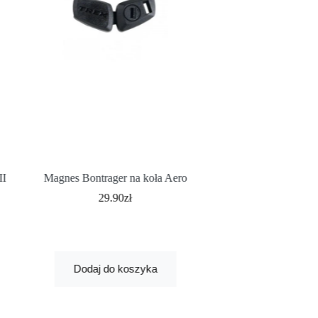
II
Magnes Bontrager na koła Aero
Owijka Bont
29.90
zł
59.
Najniższa cena z 30
Dodaj do koszyka
Dodaj