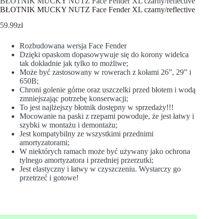
BŁOTNIK MUCKY NUTZ Face Fender XL czarny/reflective
BŁOTNIK MUCKY NUTZ Face Fender XL czarny/reflective
59.99
zł
Rozbudowana wersja Face Fender
Dzięki opaskom dopasowywuje się do korony widelca
tak dokładnie jak tylko to możliwe;
Może być zastosowany w rowerach z kołami 26”, 29” i
650B;
Chroni golenie górne oraz uszczelki przed błotem i wodą
zmniejszając potrzebę konserwacji;
To jest najlżejszy błotnik dostępny w sprzedaży!!!
Mocowanie na paski z rzepami powoduje, że jest łatwy i
szybki w montażu i demontażu;
Jest kompatybilny ze wszystkimi przednimi
amortyzatorami;
W niektórych ramach może być używany jako ochrona
tylnego amortyzatora i przedniej przerzutki;
Jest elastyczny i łatwy w czyszczeniu. Wystarczy go
przetrzeć i gotowe!