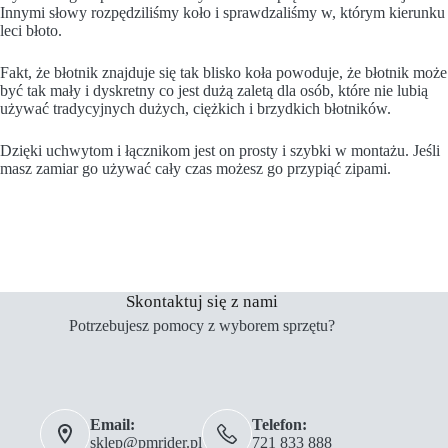
Innymi słowy rozpędziliśmy koło i sprawdzaliśmy w, którym kierunku
leci błoto.
Fakt, że błotnik znajduje się tak blisko koła powoduje, że błotnik może
być tak mały i dyskretny co jest dużą zaletą dla osób, które nie lubią
używać tradycyjnych dużych, ciężkich i brzydkich błotników.
Dzięki uchwytom i łącznikom jest on prosty i szybki w montażu. Jeśli
masz zamiar go używać cały czas możesz go przypiąć zipami.
Skontaktuj się z nami
Potrzebujesz pomocy z wyborem sprzętu?
Email:
Telefon:
sklep@pmrider.pl
721 833 888