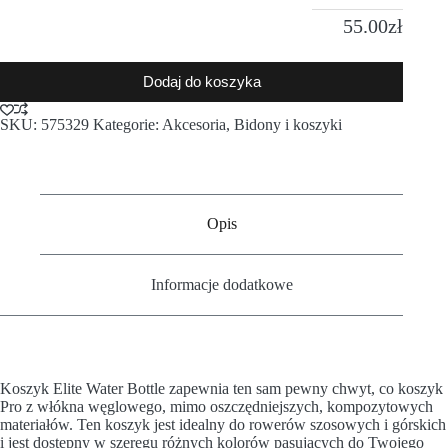
55.00
zł
Dodaj do koszyka
SKU:
575329
Kategorie:
Akcesoria
,
Bidony i koszyki
Opis
Informacje dodatkowe
Koszyk Elite Water Bottle zapewnia ten sam pewny chwyt, co koszyk
Pro z włókna węglowego, mimo oszczędniejszych, kompozytowych
materiałów. Ten koszyk jest idealny do rowerów szosowych i górskich
i jest dostępny w szeregu różnych kolorów pasujących do Twojego