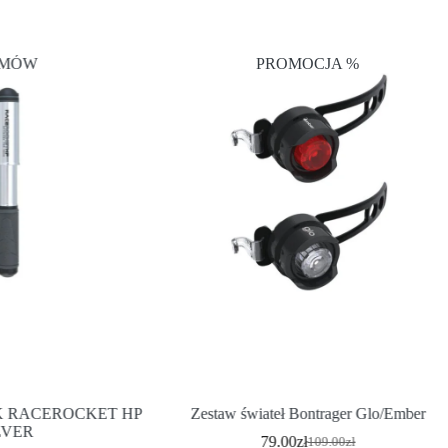
MÓW
PROMOCJA %
K RACEROCKET HP
Zestaw świateł Bontrager Glo/Ember
LVER
79.00
zł
109.00
zł