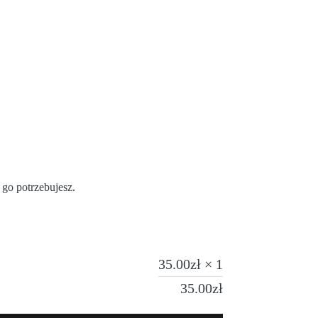
 go potrzebujesz.
35.00
zł
× 1
35.00
zł