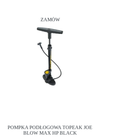
ZAMÓW
Z
POMPKA PODŁOGOWA TOPEAK JOE
TORBA NA BAG
BLOW MAX HP BLACK
TRUNK BAG D