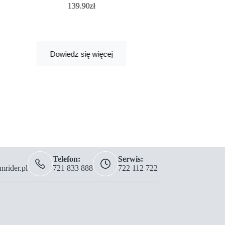
S
139.90
zł
3
Dowied
Dowiedz się więcej
Telefon:
Serwis:
rider.pl
721 833 888
722 112 722