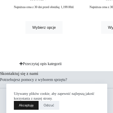
Najniższa cena z 30 dni przed obniżką:
1,199.00
zł
.
Najniższa cena z 3
Wybierz opcje
Wy
Przeczytaj opis kategorii
Skontaktuj się z nami
Potrzebujesz pomocy z wyborem sprzętu?
Menu
Używamy plików cookie, aby zapewnić najlepszą jakość
Rowery
korzystania z naszej strony.
Części
Akceptuję
Odrzuć
Akcesoria
Odzież