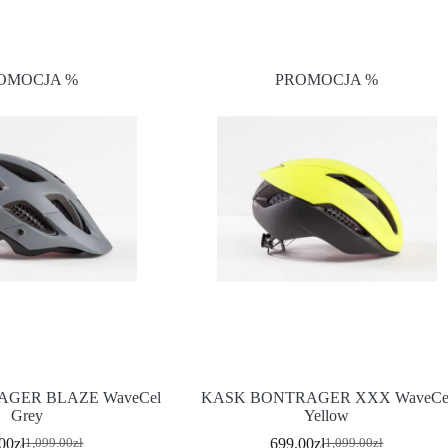
OMOCJA %
PROMOCJA %
GER BLAZE WaveCel
KASK BONTRAGER XXX WaveCe
Grey
Yellow
00
zł
699.00
zł
1,099.00
zł
1,099.00
zł