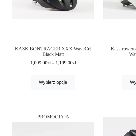
KASK BONTRAGER XXX WaveCel
Kask rowero
Black Matt
Wav
1,099.00
zł
–
1,199.00
zł
Wybierz opcje
Wy
PROMOCJA %