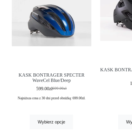
KASK BONTRA
KASK BONTRAGER SPECTER
WaveCel Blue/Deep
599.00
zł
699.00
zł
Najniższa cena z 30 dni przed obniżką:
699.00
zł
.
Wybierz opcje
Wy