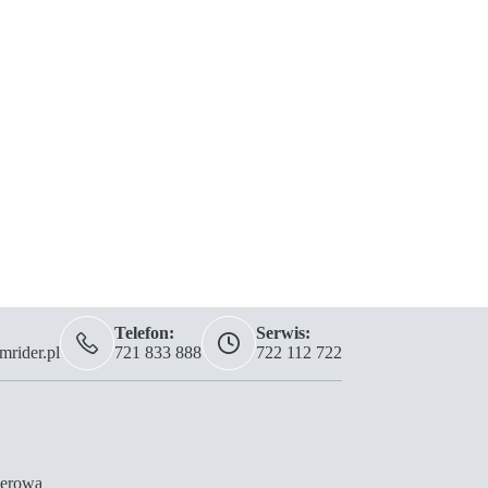
Telefon:
Serwis:
rider.pl
721 833 888
722 112 722
erowa