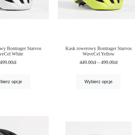
wy Bontrager Starvos
Kask rowerowy Bontrager Starvos
eCel White
WaveCel Yellow
499.00
zł
449.00
zł
–
499.00
zł
bierz opcje
Wybierz opcje