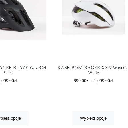
GER BLAZE WaveCel
KASK BONTRAGER XXX WaveCe
Black
White
1,099.00
zł
899.00
zł
–
1,099.00
zł
bierz opcje
Wybierz opcje