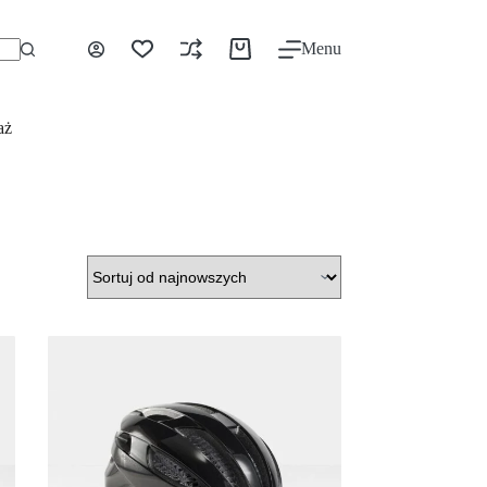
Menu
aż