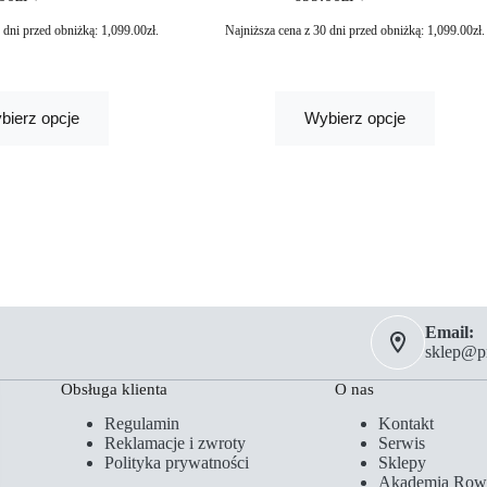
0 dni przed obniżką:
1,099.00
zł
.
Najniższa cena z 30 dni przed obniżką:
1,099.00
zł
.
bierz opcje
Wybierz opcje
Email:
sklep@pm
Obsługa klienta
O nas
Regulamin
Kontakt
Reklamacje i zwroty
Serwis
Polityka prywatności
Sklepy
Akademia Row