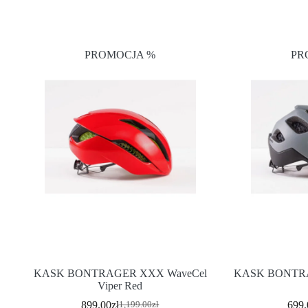
PROMOCJA %
PR
KASK BONTRAGER XXX WaveCel
KASK BONTRA
Viper Red
899.00
zł
699.
1,199.00
zł