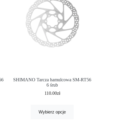
66
SHIMANO Tarcza hamulcowa SM-RT56
6 śrub
110.00
zł
Wybierz opcje