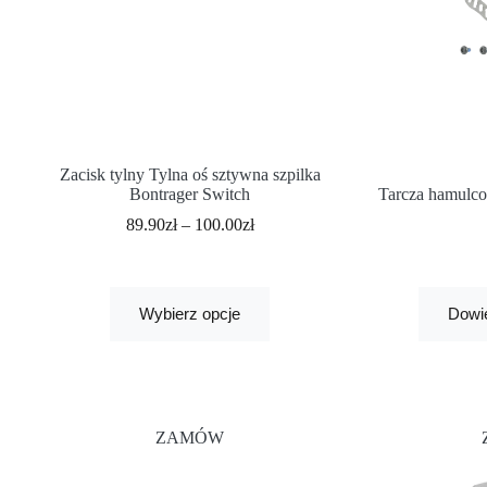
Zacisk tylny Tylna oś sztywna szpilka
Bontrager Switch
Tarcza hamulco
89.90
zł
–
100.00
zł
Wybierz opcje
Dowie
ZAMÓW