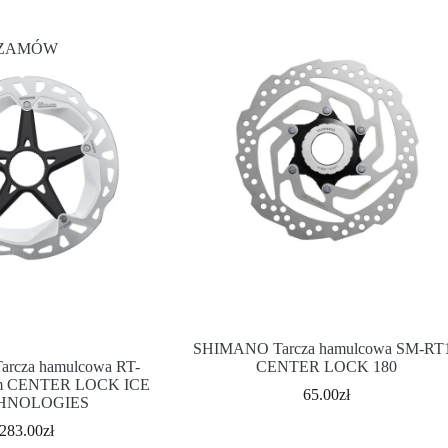
ZAMÓW
SHIMANO Tarcza hamulcowa SM-RT
rcza hamulcowa RT-
CENTER LOCK 180
m CENTER LOCK ICE
65.00
zł
HNOLOGIES
283.00
zł