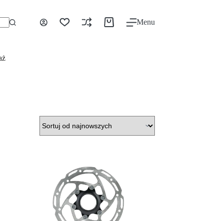
Menu
aż