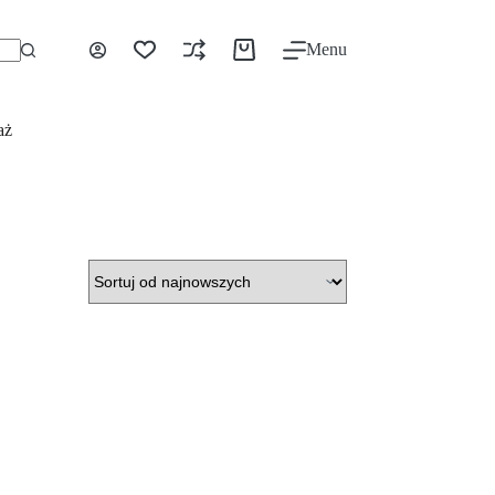
Menu
aż