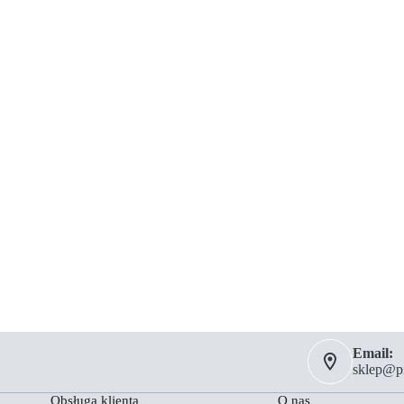
Email:
sklep@pm
Obsługa klienta
O nas