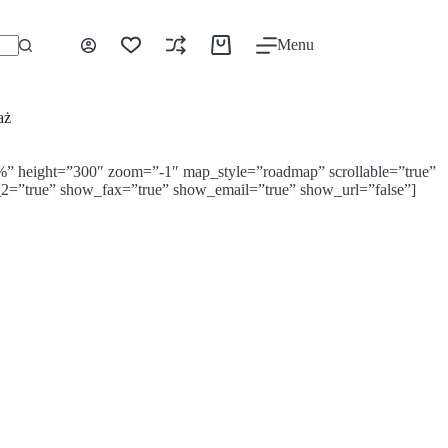
Menu
Koszyk
aż
” height=”300″ zoom=”-1″ map_style=”roadmap” scrollable=”true”
_2=”true” show_fax=”true” show_email=”true” show_url=”false”]