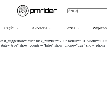
Brak
wyników
Części
Akcesoria
Odzież
Wyprzed
arest_suggestion=”true” max_number=”200″ radius=”10″ width=”100%
ow_state=”true” show_country=”false” show_phone=”true” show_phone