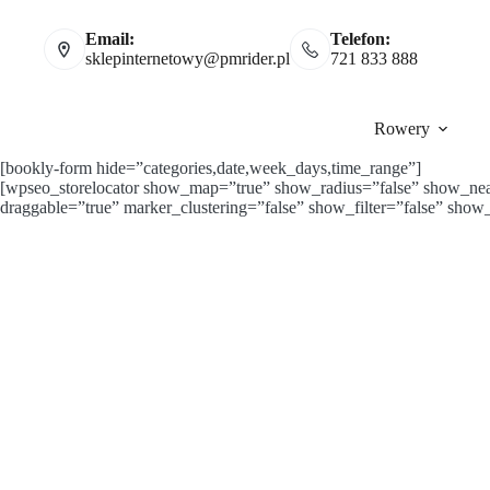
Przejdź
do
Email:
Telefon:
treści
sklepinternetowy@pmrider.pl
721 833 888
Rowery
[bookly-form hide=”categories,date,week_days,time_range”]
[wpseo_storelocator show_map=”true” show_radius=”false” show_ne
draggable=”true” marker_clustering=”false” show_filter=”false” sh