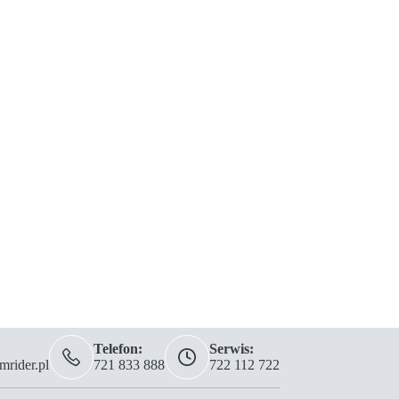
Telefon:
Serwis:
rider.pl
721 833 888
722 112 722