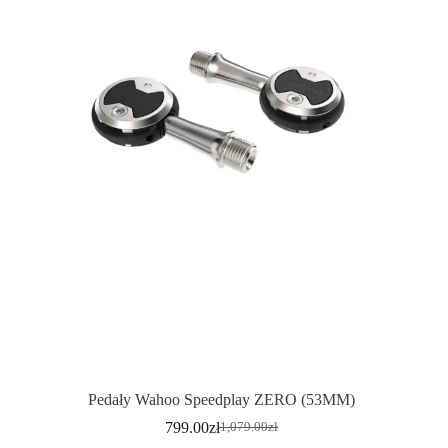
Pedały Wahoo Speedplay ZERO (53MM)
799.00
zł
1,079.00
zł