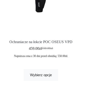
Ochraniacze na łokcie POC OSEUS VPD
459.00
zł
550.00
zł
Najniższa cena z 30 dni przed obniżką:
550.00
zł
.
Wybierz opcje