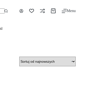
Menu
aż