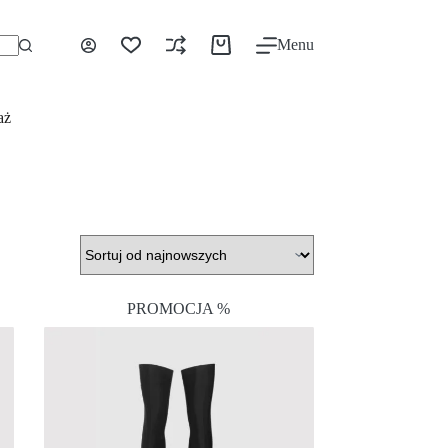
Menu
aż
PROMOCJA %