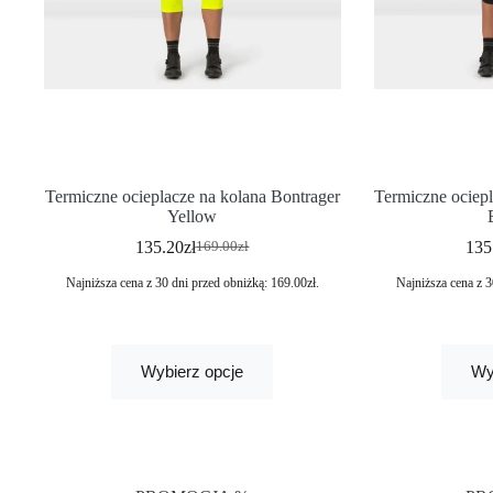
Termiczne ocieplacze na kolana Bontrager
Termiczne ociep
Yellow
135.20
zł
135
169.00
zł
Najniższa cena z 30 dni przed obniżką:
169.00
zł
.
Najniższa cena z 3
Wybierz opcje
Wy