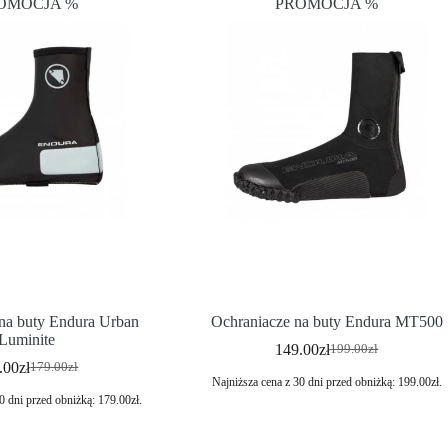
OMOCJA %
PROMOCJA %
na buty Endura Urban
Ochraniacze na buty Endura MT500
Luminite
149.00
zł
199.00
zł
.00
zł
179.00
zł
Najniższa cena z 30 dni przed obniżką:
199.00
zł
.
0 dni przed obniżką:
179.00
zł
.