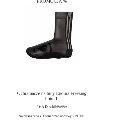
PROMOCJA %
Ochraniacze na buty Endura Freezing
Point II
165.00
zł
219.00
zł
Najniższa cena z 30 dni przed obniżką:
219.00
zł
.