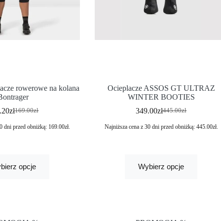
lacze rowerowe na kolana
Ocieplacze ASSOS GT ULTRAZ
Bontrager
WINTER BOOTIES
.20
zł
349.00
zł
169.00
zł
445.00
zł
0 dni przed obniżką:
169.00
zł
.
Najniższa cena z 30 dni przed obniżką:
445.00
zł
.
bierz opcje
Wybierz opcje