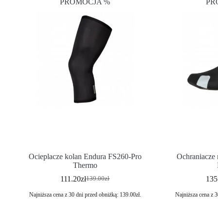
PROMOCJA %
PR
Ocieplacze kolan Endura FS260-Pro
Ochraniacze 
Thermo
111.20
zł
135
139.00
zł
Najniższa cena z 30 dni przed obniżką:
139.00
zł
.
Najniższa cena z 3