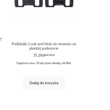
8″
Podkładki Look pod bloki do montażu na
płaskiej podeszwie
35.20
zł
44.00
zł
Najniższa cena z 30 dni przed obniżką:
44.00
zł
.
Dodaj do koszyka