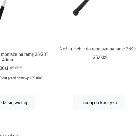
Nóżka Hebie do montażu na ramę 26/2
 montażu na ramę 26/28″
125.00
zł
40mm
.00
zł
109.00
zł
0 dni przed obniżką:
109.00
zł
.
dz się więcej
Dodaj do koszyka