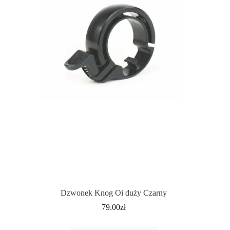
Dzwonek Knog Oi duży Czarny
79.00
zł