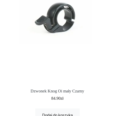
Dzwonek Knog Oi mały Czarny
84.90
zł
Dodaj do koszyka