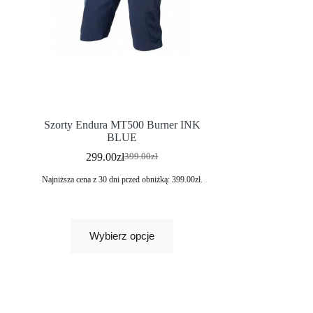
Szorty Endura MT500 Burner INK
BLUE
299.00
zł
399.00
zł
Najniższa cena z 30 dni przed obniżką:
399.00
zł
.
Wybierz opcje