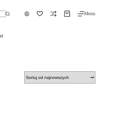
Menu
aż