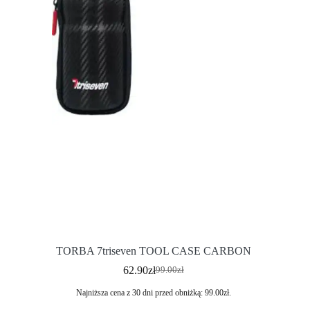
TORBA 7triseven TOOL CASE CARBON
62.90
zł
99.00
zł
Najniższa cena z 30 dni przed obniżką:
99.00
zł
.