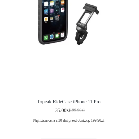
Topeak RideCase iPhone 11 Pro
135.00
zł
199.90
zł
Najniższa cena z 30 dni przed obniżką:
199.90
zł
.